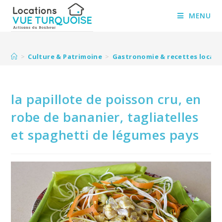
Skip
to
MENU
content
>
Culture & Patrimoine
>
Gastronomie & recettes locale
la papillote de poisson cru, en
robe de bananier, tagliatelles
et spaghetti de légumes pays