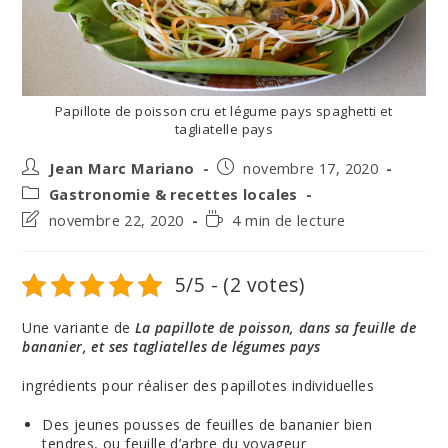
Papillote de poisson cru et légume pays spaghetti et
tagliatelle pays
Auteur/autrice
Post
Jean Marc Mariano
novembre 17, 2020
de
published:
Post
Gastronomie & recettes locales
la
category:
Post
Temps
novembre 22, 2020
4 min de lecture
publication :
last
de
modified:
lecture :
5/5 - (2 votes)
Une variante de
La papillote de poisson, dans sa feuille de
bananier, et ses tagliatelles de légumes pays
ingrédients pour réaliser des papillotes individuelles
Des jeunes pousses de feuilles de bananier bien
tendres, ou feuille d’arbre du voyageur