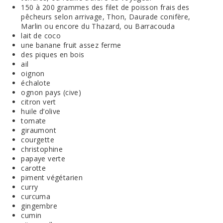
150 à 200 grammes des filet de poisson frais des
pêcheurs selon arrivage, Thon, Daurade conifère,
Marlin ou encore du Thazard, ou Barracouda
lait de coco
une banane fruit assez ferme
des piques en bois
ail
oignon
échalote
ognon pays (cive)
citron vert
huile d’olive
tomate
giraumont
courgette
christophine
papaye verte
carotte
piment végétarien
curry
curcuma
gingembre
cumin