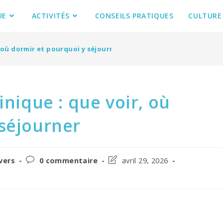
UE
ACTIVITÉS
CONSEILS PRATIQUES
CULTURE
, où dormir et pourquoi y séjourner
inique : que voir, où
 séjourner
Post
Post
vers
0 commentaire
avril 29, 2026
ry:
comments:
last
modified: