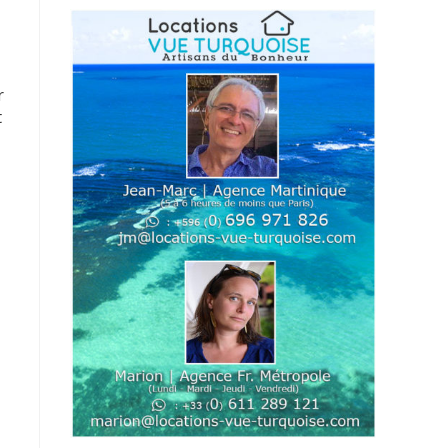
r
t
e