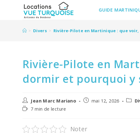
Skip
to
GUIDE MARTINIQ
content
>
Divers
>
Rivière-Pilote en Martinique : que voir
Rivière-Pilote en Mart
dormir et pourquoi y
Auteur/autrice
Post
Post
Jean Marc Mariano
mai 12, 2026
Di
de
published:
catego
Temps
7 min de lecture
la
de
publication :
lecture :
Noter