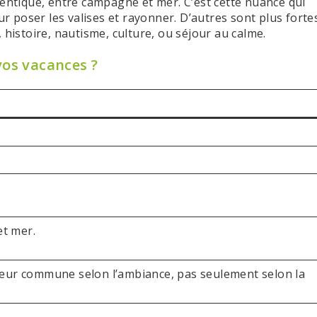
hentique, entre campagne et mer. C’est cette nuance qui
 poser les valises et rayonner. D’autres sont plus forte
 histoire, nautisme, culture, ou séjour au calme.
vos vacances ?
t mer.
 leur commune selon l’ambiance, pas seulement selon la