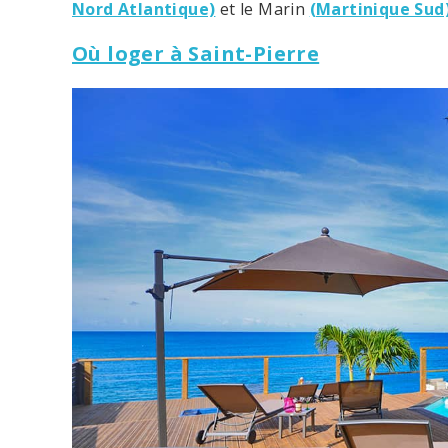
Nord Atlantique)
et le Marin
(Martinique Sud
Où loger à Saint-Pierre