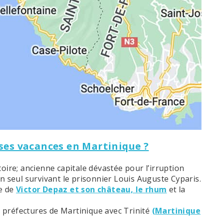
 ses vacances en Martinique ?
stoire; ancienne capitale dévastée pour l’irruption
n seul survivant le prisonnier Louis Auguste Cyparis.
le de
Victor Depaz et son château, le rhum
et la
us préfectures de Martinique avec Trinité
(Martinique