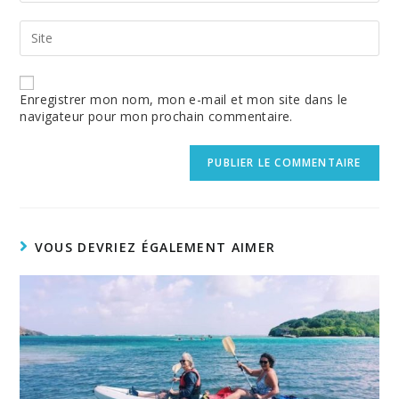
to
email
comment
address
Enter
to
your
comment
website
URL
(optional)
Enregistrer mon nom, mon e-mail et mon site dans le
navigateur pour mon prochain commentaire.
VOUS DEVRIEZ ÉGALEMENT AIMER