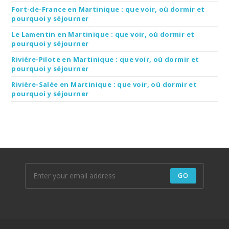
Fort-de-France en Martinique : que voir, où dormir et
pourquoi y séjourner
Le Lamentin en Martinique : que voir, où dormir et
pourquoi y séjourner
Rivière-Pilote en Martinique : que voir, où dormir et
pourquoi y séjourner
Rivière-Salée en Martinique : que voir, où dormir et
pourquoi y séjourner
GO