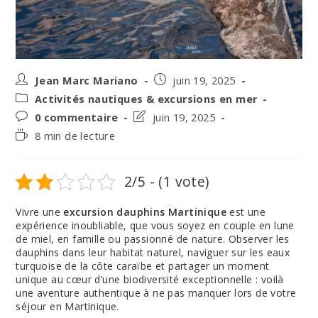
Auteur/autrice
Post
Jean Marc Mariano
juin 19, 2025
de
published:
Post
Activités nautiques & excursions en mer
la
category:
Post
Post
0 commentaire
juin 19, 2025
publication :
comments:
last
Temps
8 min de lecture
modified:
de
lecture :
2/5 - (1 vote)
Vivre une
excursion dauphins Martinique
est une
expérience inoubliable, que vous soyez en couple en lune
de miel, en famille ou passionné de nature. Observer les
dauphins dans leur habitat naturel, naviguer sur les eaux
turquoise de la côte caraïbe et partager un moment
unique au cœur d’une biodiversité exceptionnelle : voilà
une aventure authentique à ne pas manquer lors de votre
séjour en Martinique.