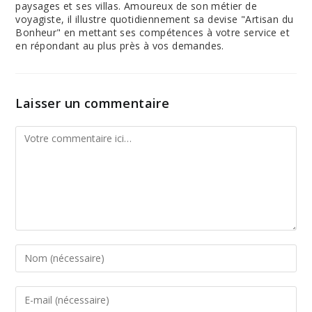
paysages et ses villas. Amoureux de son métier de
voyagiste, il illustre quotidiennement sa devise "Artisan du
Bonheur" en mettant ses compétences à votre service et
en répondant au plus près à vos demandes.
Laisser un commentaire
Comment
Enter
your
name
or
Enter
username
your