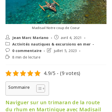
Madisail Notre coup de Coeur
Auteur/autrice
Post
Jean Marc Mariano
avril 4, 2021
de
published:
Post
Activités nautiques & excursions en mer
la
category:
Post
Post
0 commentaire
juillet 5, 2023
publication :
comments:
last
Temps
8 min de lecture
modified:
de
lecture :
4.9/5 - (9 votes)
Sommaire
Naviguer sur un trimaran de la route
du rhum en Martinique avec Madisail