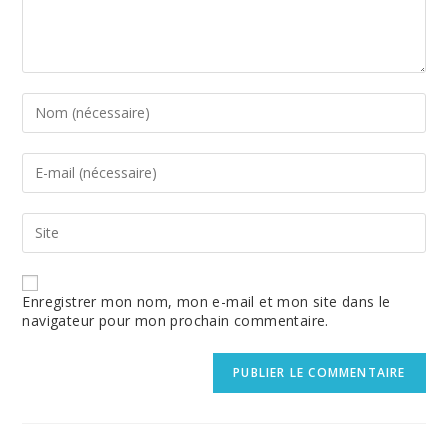
Enter
your
name
or
Enter
username
your
to
email
comment
address
Enter
to
your
comment
website
URL
(optional)
Enregistrer mon nom, mon e-mail et mon site dans le
navigateur pour mon prochain commentaire.