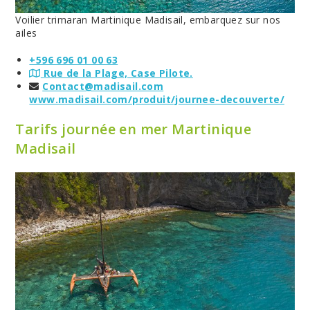
Voilier trimaran Martinique Madisail, embarquez sur nos
ailes
+596 696 01 00 63
Rue de la Plage, Case Pilote.
Contact@madisail.com
www.madisail.com/produit/journee-decouverte/
Tarifs journée en mer Martinique
Madisail