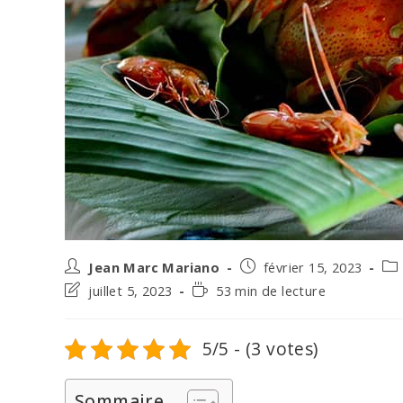
Auteur/autrice
Post
Pos
Jean Marc Mariano
février 15, 2023
de
published:
cat
Post
Temps
juillet 5, 2023
53 min de lecture
la
last
de
publication :
modified:
lecture :
5/5 - (3 votes)
Sommaire