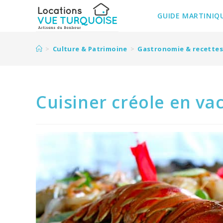
Skip
to
GUIDE MARTINIQ
content
>
Culture & Patrimoine
>
Gastronomie & recettes
Cuisiner créole en va