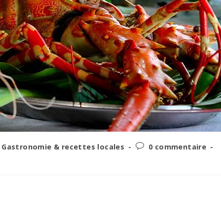
t
Post
Gastronomie & recettes locales
0 commentaire
egory:
comments: