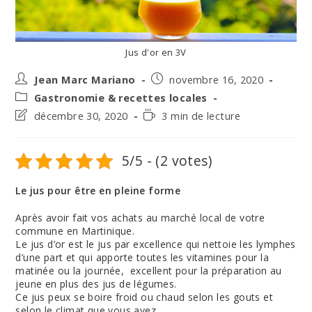
Jus d'or en 3V
Auteur/autrice
Post
Jean Marc Mariano
novembre 16, 2020
de
published:
Post
Gastronomie & recettes locales
la
category:
Post
Temps
décembre 30, 2020
3 min de lecture
publication :
last
de
modified:
lecture :
5/5 - (2 votes)
Le jus pour être en pleine forme
Après avoir fait vos achats au marché local de votre
commune en Martinique.
Le jus d’or est le jus par excellence qui nettoie les lymphes
d’une part et qui apporte toutes les vitamines pour la
matinée ou la journée, excellent pour la préparation au
jeune en plus des jus de légumes.
Ce jus peux se boire froid ou chaud selon les gouts et
selon le climat que vous avez.