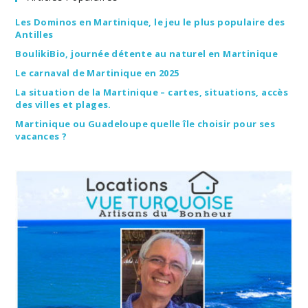
Les Dominos en Martinique, le jeu le plus populaire des
Antilles
BoulikiBio, journée détente au naturel en Martinique
Le carnaval de Martinique en 2025
La situation de la Martinique – cartes, situations, accès
des villes et plages.
Martinique ou Guadeloupe quelle île choisir pour ses
vacances ?