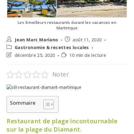
Les 8 meilleurs restaurants durant les vacances en
Martinique
Auteur/autrice
Post
Jean Marc Mariano
août 11, 2020
de
published:
Post
Gastronomie & recettes locales
la
category:
Post
Temps
décembre 25, 2020
10 min de lecture
publication :
last
de
modified:
lecture :
Noter
Sommaire
Restaurant de plage incontournable
sur la plage du Diamant.