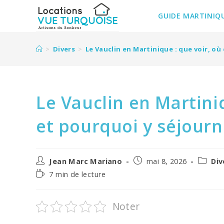
Skip
to
GUIDE MARTINIQ
content
>
Divers
>
Le Vauclin en Martinique : que voir, où
Le Vauclin en Martini
et pourquoi y séjourn
Auteur/autrice
Post
Post
Jean Marc Mariano
mai 8, 2026
Div
de
published:
categor
Temps
7 min de lecture
la
de
publication :
lecture :
Noter