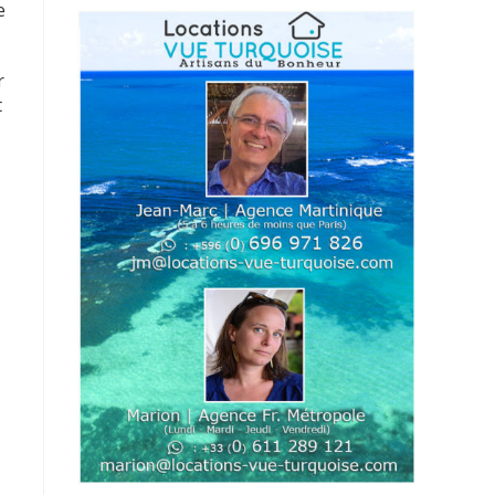
e
r
t
e