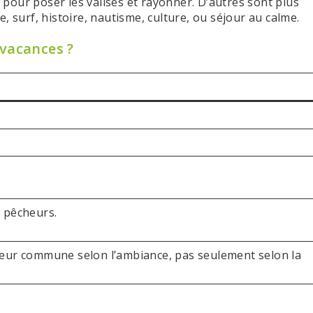
pour poser les valises et rayonner. D’autres sont plus
, surf, histoire, nautisme, culture, ou séjour au calme.
 vacances ?
e pêcheurs.
 leur commune selon l’ambiance, pas seulement selon la