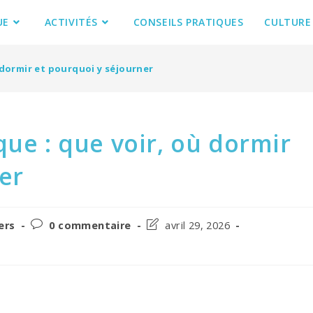
UE
ACTIVITÉS
CONSEILS PRATIQUES
CULTURE
 dormir et pourquoi y séjourner
que : que voir, où dormir
er
Post
Post
ers
0 commentaire
avril 29, 2026
y:
comments:
last
modified: