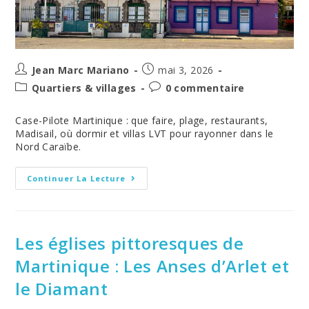
Auteur/autrice
Post
Jean Marc Mariano
mai 3, 2026
de
published:
Post
Post
Quartiers & villages
0 commentaire
la
category:
comments:
publication :
Case-Pilote Martinique : que faire, plage, restaurants,
Madisail, où dormir et villas LVT pour rayonner dans le
Nord Caraïbe.
Case-
Continuer La Lecture
Pilote
Martinique
:
Plage,
Restaurants,
Que
Les églises pittoresques de
Faire
Et
Martinique : Les Anses d’Arlet et
Où
Dormir
le Diamant