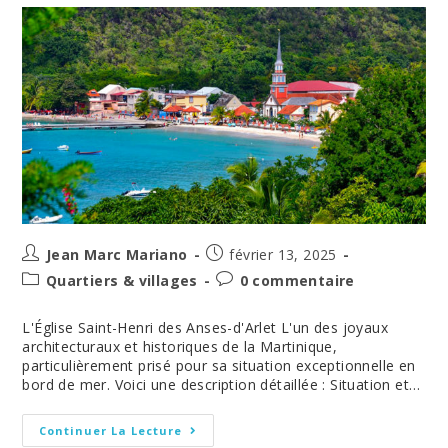
Auteur/autrice
Post
Jean Marc Mariano
février 13, 2025
de
published:
Post
Post
Quartiers & villages
0 commentaire
la
category:
comments:
publication :
L'Église Saint-Henri des Anses-d'Arlet L'un des joyaux
architecturaux et historiques de la Martinique,
particulièrement prisé pour sa situation exceptionnelle en
bord de mer. Voici une description détaillée : Situation et…
Les
Continuer La Lecture
Églises