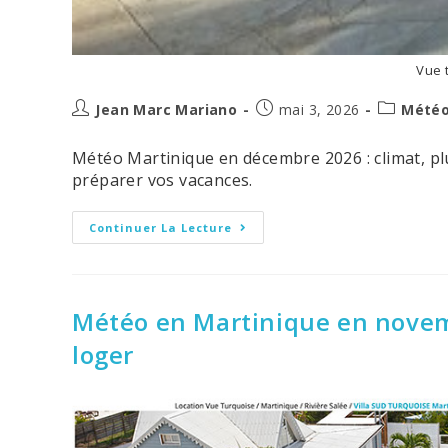
Vue 
Auteur/autrice
Post
Post
Jean Marc Mariano
mai 3, 2026
Météo
de
published:
category:
la
Météo Martinique en décembre 2026 : climat, pluie
publication :
préparer vos vacances.
Météo
Continuer La Lecture
En
Martinique
En
Décembre
2026
:
Météo en Martinique en novemb
Climat,
Conseils
loger
Et
Où
Loger