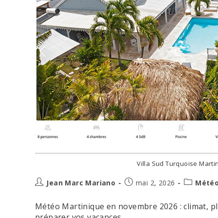
Villa Sud Turquoise Mart
Auteur/autrice
Post
Post
Jean Marc Mariano
mai 2, 2026
Météo
de
published:
category:
la
Météo Martinique en novembre 2026 : climat, pluie
publication :
préparer vos vacances.