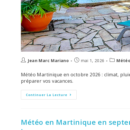
Auteur/autrice
Post
Post
Jean Marc Mariano
mai 1, 2026
Météo
de
published:
category:
la
Météo Martinique en octobre 2026 : climat, pluie
publication :
préparer vos vacances.
Météo
Continuer La Lecture
En
Martinique
En
Octobre
2026
:
Météo en Martinique en septem
Climat,
Conseils