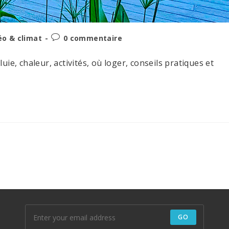
Post
o & climat
0 commentaire
:
comments:
ie, chaleur, activités, où loger, conseils pratiques et
e suivante
GO