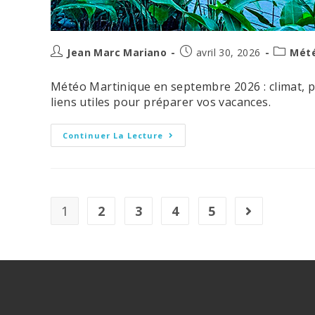
Auteur/autrice
Post
Post
Jean Marc Mariano
avril 30, 2026
Mété
de
published:
category
la
Météo Martinique en septembre 2026 : climat, plu
publication :
liens utiles pour préparer vos vacances.
Météo
Continuer La Lecture
En
Martinique
En
Septembre
2026
:
Climat,
1
2
3
4
5
Aller à la pag
Conseils
Et
Où
Loger