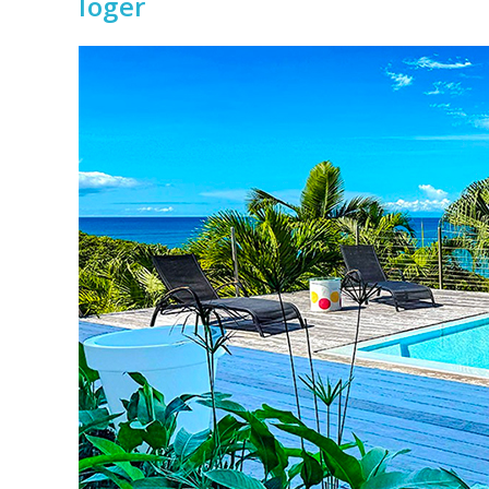
loger
Et
Où
Loger