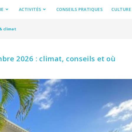
UE
ACTIVITÉS
CONSEILS PRATIQUES
CULTURE
& climat
re 2026 : climat, conseils et où