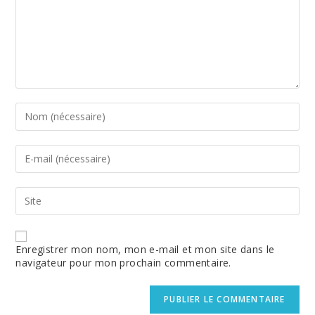
Enter
your
name
or
Enter
username
your
to
email
comment
address
Enter
to
your
comment
website
URL
(optional)
Enregistrer mon nom, mon e-mail et mon site dans le
navigateur pour mon prochain commentaire.