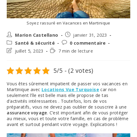
Soyez rassuré en Vacances en Martinique
Auteur/autrice
Post
Marion Castellano
janvier 31, 2023
de
published:
Post
Post
Santé & sécurité
0 commentaire
la
category:
comments:
Post
Temps
juillet 5, 2023
7 min de lecture
publication :
last
de
modified:
lecture :
5/5 - (2 votes)
Vous êtes sûrement impatient de passer vos vacances en
Martinique avec
Locations Vue Turquoise
car non
seulement l’île est belle mais elle propose de tas
d’activités intéressantes . Toutefois, lors de vos
préparatifs, vous ne devez pas oublier de souscrire à une
assurance voyage
. C’est important afin de vous protéger
au mieux, vous et toute votre famille, en cas de problème
avant et surtout pendant votre voyage. Explications !