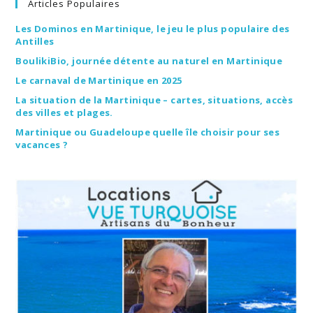
Articles Populaires
Les Dominos en Martinique, le jeu le plus populaire des
Antilles
BoulikiBio, journée détente au naturel en Martinique
Le carnaval de Martinique en 2025
La situation de la Martinique – cartes, situations, accès
des villes et plages.
Martinique ou Guadeloupe quelle île choisir pour ses
vacances ?