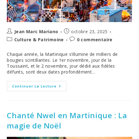
Auteur/autrice
Post
Jean Marc Mariano
octobre 23, 2025
de
published:
Post
Post
Culture & Patrimoine
0 commentaire
la
category:
comments:
publication :
Chaque année, la Martinique s’illumine de milliers de
bougies scintillantes. Le 1er novembre, jour de la
Toussaint, et le 2 novembre, jour dédié aux fidèles
défunts, sont deux dates profondément…
La
Continuer La Lecture
Toussaint
Et
Le
2
Novembre
En
Chanté Nwel en Martinique : La
Martinique
:
magie de Noël
Traditions,
Lumière
Et
Mémoire