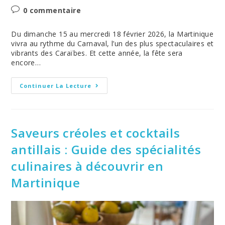
la
category:
Post
0 commentaire
publication :
comments:
Du dimanche 15 au mercredi 18 février 2026, la Martinique
vivra au rythme du Carnaval, l’un des plus spectaculaires et
vibrants des Caraïbes. Et cette année, la fête sera
encore…
Carnaval
Continuer La Lecture
De
Martinique
2026
:
Entre
Folie,
Saveurs créoles et cocktails
Tradition
Et
antillais : Guide des spécialités
Passion
Antillaise
culinaires à découvrir en
Martinique