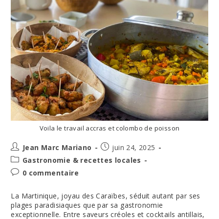
Voila le travail accras et colombo de poisson
Auteur/autrice
Post
Jean Marc Mariano
juin 24, 2025
de
published:
Post
Gastronomie & recettes locales
la
category:
Post
0 commentaire
publication :
comments:
La Martinique, joyau des Caraïbes, séduit autant par ses
plages paradisiaques que par sa gastronomie
exceptionnelle. Entre saveurs créoles et cocktails antillais,