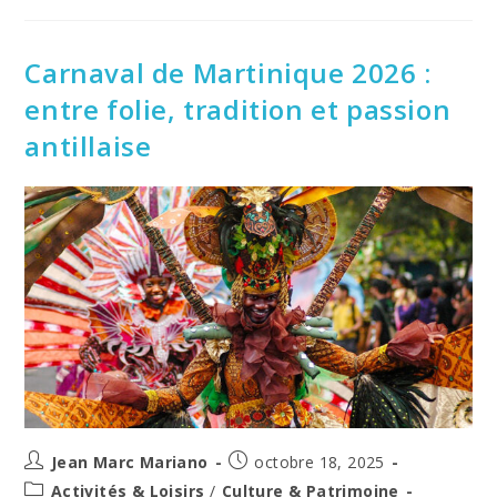
Martinique
:
La
Magie
Carnaval de Martinique 2026 :
De
Noël
entre folie, tradition et passion
antillaise
Auteur/autrice
Post
Jean Marc Mariano
octobre 18, 2025
de
published:
Post
Activités & Loisirs
/
Culture & Patrimoine