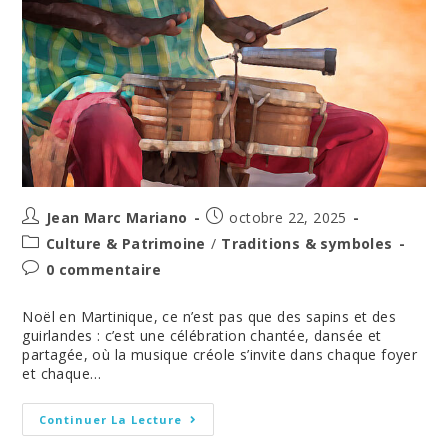
Créole
Auteur/autrice
Post
Jean Marc Mariano
octobre 22, 2025
de
published:
Post
Culture & Patrimoine
/
Traditions & symboles
la
category:
Post
0 commentaire
publication :
comments:
Noël en Martinique, ce n’est pas que des sapins et des
guirlandes : c’est une célébration chantée, dansée et
partagée, où la musique créole s’invite dans chaque foyer
et chaque…
Chanté
Continuer La Lecture
Nwel
En