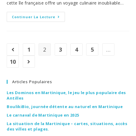
cette île française offre un voyage culinaire inoubliable…
Saveurs
Continuer La Lecture
Créoles
Et
Cocktails
Antillais
:
Guide
Des
1
2
3
4
5
…
Go to the previous page
Spécialités
Culinaires
À
10
Aller à la page suivante
Découvrir
En
Martinique
Articles Populaires
Les Dominos en Martinique, le jeu le plus populaire des
Antilles
BoulikiBio, journée détente au naturel en Martinique
Le carnaval de Martinique en 2025
La situation de la Martinique – cartes, situations, accès
des villes et plages.