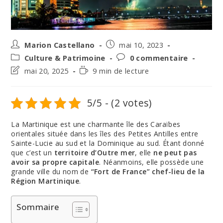
Auteur/autrice
Post
Marion Castellano
mai 10, 2023
de
published:
Post
Post
Culture & Patrimoine
0 commentaire
la
category:
comments:
Post
Temps
mai 20, 2025
9 min de lecture
publication :
last
de
modified:
lecture :
5/5 - (2 votes)
La Martinique est une charmante île des Caraïbes
orientales située dans les îles des Petites Antilles entre
Sainte-Lucie au sud et la Dominique au sud. Étant donné
que c’est un
territoire d’Outre mer
, elle
ne peut pas
avoir sa propre capitale
. Néanmoins, elle possède une
grande ville du nom de
“Fort de France” chef-lieu de la
Région Martinique
.
Sommaire