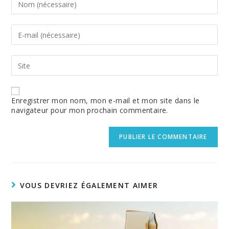
your
name
or
Enter
username
your
to
email
comment
address
Enter
to
your
comment
website
URL
(optional)
Enregistrer mon nom, mon e-mail et mon site dans le
navigateur pour mon prochain commentaire.
VOUS DEVRIEZ ÉGALEMENT AIMER