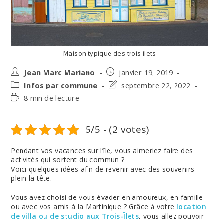
Maison typique des trois ilets
Auteur/autrice
Post
Jean Marc Mariano
janvier 19, 2019
de
published:
Post
Post
Infos par commune
septembre 22, 2022
la
category:
last
Temps
8 min de lecture
publication :
modified:
de
lecture :
5/5 - (2 votes)
Pendant vos vacances sur l’île, vous aimeriez faire des
activités qui sortent du commun ?
Voici quelques idées afin de revenir avec des souvenirs
plein la tête.
Vous avez choisi de vous évader en amoureux, en famille
ou avec vos amis à la Martinique ? Grâce à votre
location
de villa ou de studio aux Trois-Îlets
, vous allez pouvoir