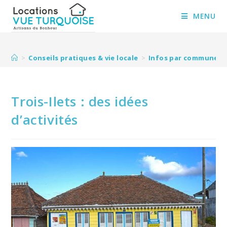
Skip
to
MENU
content
>
Conseils pratiques & vie locale
>
Infos par commune
>
Trois-Ilets : des idées
d’activités