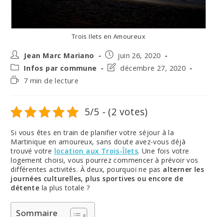
Trois Ilets en Amoureux
Auteur/autrice
Post
Jean Marc Mariano
juin 26, 2020
de
published:
Post
Post
Infos par commune
décembre 27, 2020
la
category:
last
Temps
7 min de lecture
publication :
modified:
de
lecture :
5/5 - (2 votes)
Si vous êtes en train de planifier votre séjour à la
Martinique en amoureux, sans doute avez-vous déjà
trouvé votre
loc
ation aux Trois-Îlets
. Une fois votre
logement choisi, vous pourrez commencer à prévoir vos
différentes activités. À deux, pourquoi ne pas
alterner les
journées culturelles, plus sportives ou encore de
détente
la plus totale ?
Sommaire