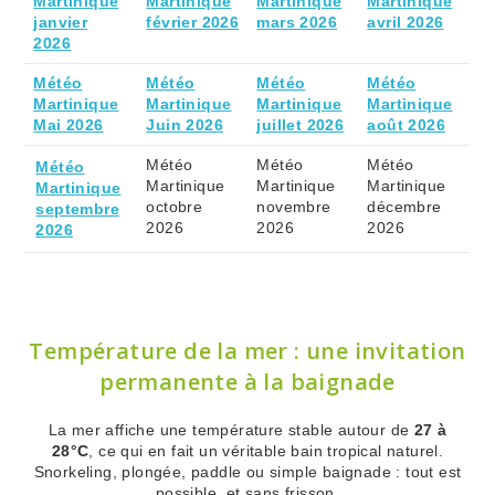
Martinique
Martinique
Martinique
Martinique
janvier
février 2026
mars 2026
avril 2026
2026
Météo
Météo
Météo
Météo
Martinique
Martinique
Martinique
Martinique
Mai 2026
Juin 2026
juillet 2026
août 2026
Météo
Météo
Météo
Météo
Martinique
Martinique
Martinique
Martinique
octobre
novembre
décembre
septembre
2026
2026
2026
2026
Température de la mer : une invitation
permanente à la baignade
La mer affiche une température stable autour de
27 à
28°C
, ce qui en fait un véritable bain tropical naturel.
Snorkeling, plongée, paddle ou simple baignade : tout est
possible, et sans frisson.