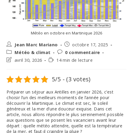
Météo en octobre en Martinique 2026
Auteur/autrice
Post
Jean Marc Mariano
octobre 17, 2025
de
published:
Post
Post
Météo & climat
0 commentaire
la
category:
comments:
Post
Temps
avril 30, 2026
14 min de lecture
publication :
last
de
modified:
lecture :
5/5 - (3 votes)
Préparer un séjour aux Antilles en janvier 2026, c’est
choisir l’un des meilleurs moments de l’année pour
découvrir la Martinique. Le climat est sec, le soleil
généreux et la mer d’une douceur exquise. Dans cet
article, nous allons répondre le plus sereinement possible
aux questions que se posent les vacanciers avant leur
départ : quelle météo attendre, quelle est la température
de la mer, et faut-il craindre la pluie ?