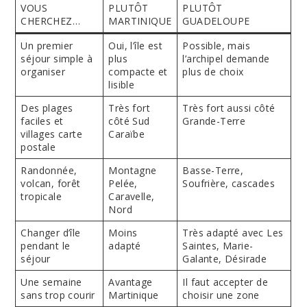
VOUS
PLUTÔT
PLUTÔT
CHERCHEZ…
MARTINIQUE
GUADELOUPE
Un premier
Oui, l’île est
Possible, mais
séjour simple à
plus
l’archipel demande
organiser
compacte et
plus de choix
lisible
Des plages
Très fort
Très fort aussi côté
faciles et
côté Sud
Grande-Terre
villages carte
Caraïbe
postale
Randonnée,
Montagne
Basse-Terre,
volcan, forêt
Pelée,
Soufrière, cascades
tropicale
Caravelle,
Nord
Changer d’île
Moins
Très adapté avec Les
pendant le
adapté
Saintes, Marie-
séjour
Galante, Désirade
Une semaine
Avantage
Il faut accepter de
sans trop courir
Martinique
choisir une zone