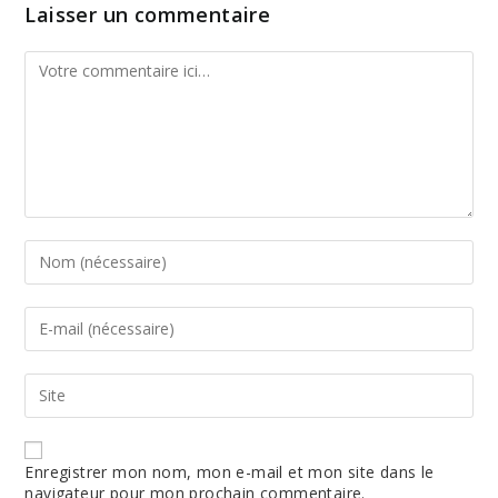
Laisser un commentaire
Comment
Enter
your
name
or
Enter
username
your
to
email
comment
address
Enter
to
your
comment
website
URL
(optional)
Enregistrer mon nom, mon e-mail et mon site dans le
navigateur pour mon prochain commentaire.