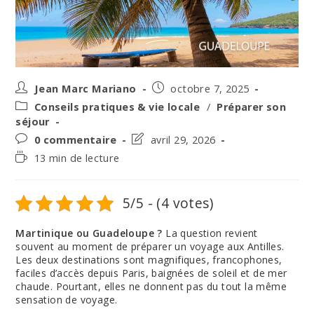
Auteur/autrice
Post
Jean Marc Mariano
octobre 7, 2025
de
published:
Post
Conseils pratiques & vie locale
/
Préparer son
la
category:
séjour
publication :
Post
Post
0 commentaire
avril 29, 2026
comments:
last
Temps
13 min de lecture
modified:
de
lecture :
5/5 - (4 votes)
Martinique ou Guadeloupe ?
La question revient
souvent au moment de préparer un voyage aux Antilles.
Les deux destinations sont magnifiques, francophones,
faciles d’accès depuis Paris, baignées de soleil et de mer
chaude. Pourtant, elles ne donnent pas du tout la même
sensation de voyage.