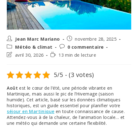
Auteur/autrice
Post
Jean Marc Mariano
novembre 28, 2025
de
published:
Post
Post
Météo & climat
0 commentaire
la
category:
comments:
Post
Temps
avril 30, 2026
13 min de lecture
publication :
last
de
modified:
lecture :
5/5 - (3 votes)
Août
est le cœur de l’été, une période vibrante en
Martinique, mais aussi le pic de l’Hivernage (saison
humide). Cet article, basé sur les données climatiques
historiques, est un guide essentiel pour planifier votre
séjour en Martinique
en toute connaissance de cause.
Attendez-vous à de la chaleur, de l’animation locale… et
une météo qui demande une certaine flexibilité.