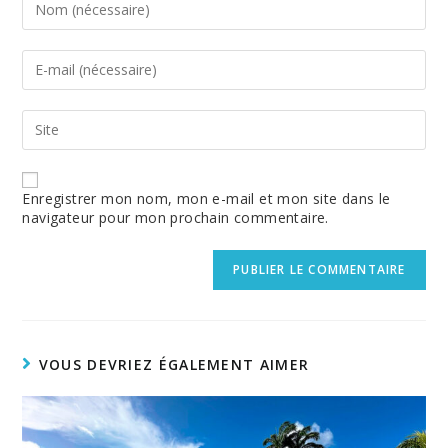
your
name
or
Enter
username
your
to
email
comment
address
Enter
to
your
comment
website
URL
(optional)
Enregistrer mon nom, mon e-mail et mon site dans le
navigateur pour mon prochain commentaire.
VOUS DEVRIEZ ÉGALEMENT AIMER