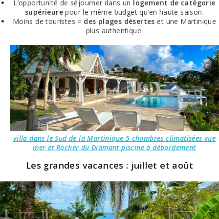
L’opportunité de séjourner dans un
logement de catégorie
supérieure
pour le même budget qu’en haute saison.
Moins de touristes =
des plages désertes
et une Martinique
plus authentique.
villa dans le Sud de la Martinique 5 chambres climatisées vue
mer et Rocher du Diamant piscine à débordement
Les grandes vacances : juillet et août