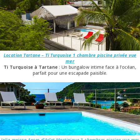
Location Tartane – Ti Turquoise 1 chambre piscine privée vue
mer
Ti Turquoise à Tartane
: Un bungalow intime face à l’océan,
parfait pour une escapade paisible.
Jolie maison Anses d’Arlet Martinique 3 chambres piscine vue mer