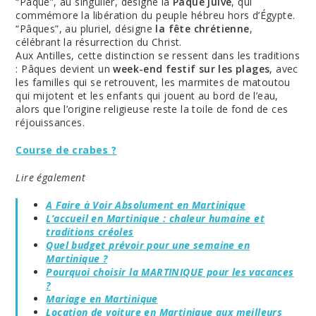
“Pâque”, au singulier, désigne la
Pâque juive
, qui
commémore la libération du peuple hébreu hors d’Égypte.
“Pâques”, au pluriel, désigne
la fête chrétienne
,
célébrant la résurrection du Christ.
Aux Antilles, cette distinction se ressent dans les traditions
: Pâques devient un
week-end festif sur les plages
, avec
les familles qui se retrouvent, les marmites de matoutou
qui mijotent et les enfants qui jouent au bord de l’eau,
alors que l’origine religieuse reste la toile de fond de ces
réjouissances.
Course de crabes ?
Lire également
A Faire à Voir Absolument en Martinique
L’accueil en Martinique : chaleur humaine et
traditions créoles
Quel budget prévoir pour une semaine en
Martinique ?
Pourquoi choisir la MARTINIQUE pour les vacances
?
Mariage en Martinique
Location de voiture en Martinique aux meilleurs