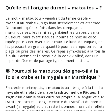
Qu’elle est l’origine du mot « matoutou » ?
Le mot
« matoutou »
viendrait du terme créole
«
matoutou crabe »
, signifiant littéralement
riz au crabe
.
On raconte qu’autrefois, dans les campagnes
martiniquaises, les familles gardaient les crabes vivants
plusieurs jours avant Pâques, nourris de noix de coco
râpée pour « nettoyer » leur chair. Le lundi de Pâques, on
les préparait en grande quantité pour les emporter sur la
plage ou près des rivières. Ce repas symbolisait à la fois
la
fin du Carême
et
le retour à la convivialité
, dans un
esprit de fête et de partage typiquement antillais.
🕷 Pourquoi le matoutou désigne-t-il à la
fois le crabe et la mygale en Martinique ?
En créole martiniquais,
« matoutou »
désigne à la fois
la
mygale
et le
plat de crabe traditionnel de Pâques
. Il
s’agit d’un
double sens culturel
propre à la langue et aux
traditions locales. L’origine exacte du transfert du nom du
vivant (la mygale) au plat reste inconnue, mais cela reflète