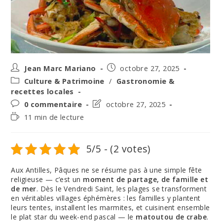
Auteur/autrice
Post
Jean Marc Mariano
octobre 27, 2025
de
published:
Post
Culture & Patrimoine
/
Gastronomie &
la
category:
recettes locales
publication :
Post
Post
0 commentaire
octobre 27, 2025
comments:
last
Temps
11 min de lecture
modified:
de
lecture :
5/5 - (2 votes)
Aux Antilles, Pâques ne se résume pas à une simple fête
religieuse — c’est un
moment de partage, de famille et
de mer
. Dès le Vendredi Saint, les plages se transforment
en véritables villages éphémères : les familles y plantent
leurs tentes, installent les marmites, et cuisinent ensemble
le plat star du week-end pascal — le
matoutou de crabe
.