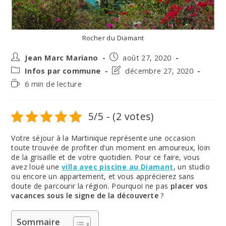
Rocher du Diamant
Auteur/autrice
Post
Jean Marc Mariano
août 27, 2020
de
published:
Post
Post
Infos par commune
décembre 27, 2020
la
category:
last
Temps
6 min de lecture
publication :
modified:
de
lecture :
5/5 - (2 votes)
Votre séjour à la Martinique représente une occasion
toute trouvée de profiter d’un moment en amoureux, loin
de la grisaille et de votre quotidien. Pour ce faire, vous
avez loué une
villa avec piscine au Diamant
, un studio
ou encore un appartement, et vous apprécierez sans
doute de parcourir la région. Pourquoi ne pas
placer vos
vacances sous le signe de la découverte
?
Sommaire