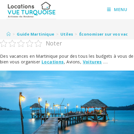
Skip
to
MENU
content
>
Guide Martinique
>
Utiles
>
Économiser sur vos vacanc
Noter
Des vacances en Martinique pour des tous les budgets à vous de
bien vous organiser
Locations
, Avions,
Voitures
….