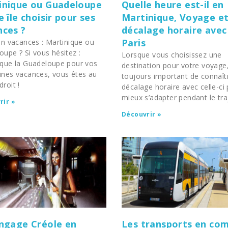
inique ou Guadeloupe
Quelle heure est-il en
e île choisir pour ses
Martinique, Voyage e
nces ?
décalage horaire avec
Paris
en vacances : Martinique ou
upe ? Si vous hésitez :
Lorsque vous choisissez une
ique la Guadeloupe pour vos
destination pour votre voyage, 
ines vacances, vous êtes au
toujours important de connaîtr
roit !
décalage horaire avec celle-ci
mieux s’adapter pendant le tra
rir »
Découvrir »
angage Créole en
Les transports en c