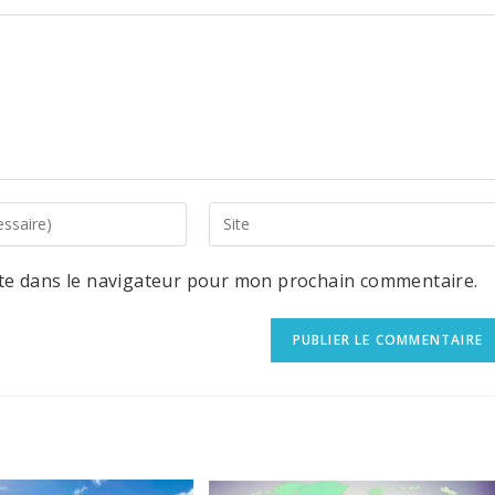
Enter
your
website
URL
te dans le navigateur pour mon prochain commentaire.
(optional)