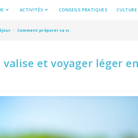
UE
ACTIVITÉS
CONSEILS PRATIQUES
CULTURE
éjour
>
Comment préparer sa valise et voyager léger en Martin
valise et voyager léger e