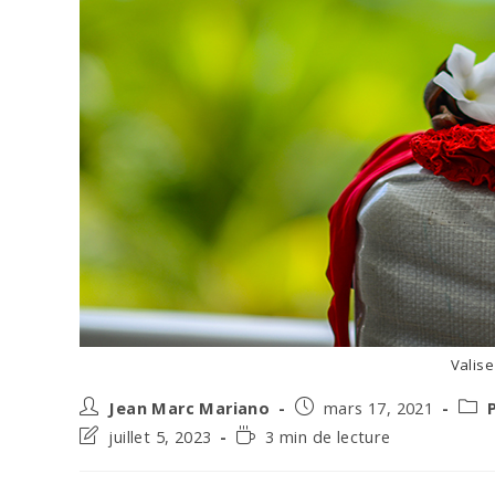
Valise
Auteur/autrice
Post
Post
Jean Marc Mariano
mars 17, 2021
de
published:
cate
Post
Temps
juillet 5, 2023
3 min de lecture
la
last
de
publication :
modified:
lecture :