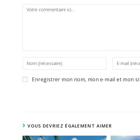
Comment
Enter
Enter
your
your
name
email
or
address
Enregistrer mon nom, mon e-mail et mon si
username
to
to
comment
comment
VOUS DEVRIEZ ÉGALEMENT AIMER