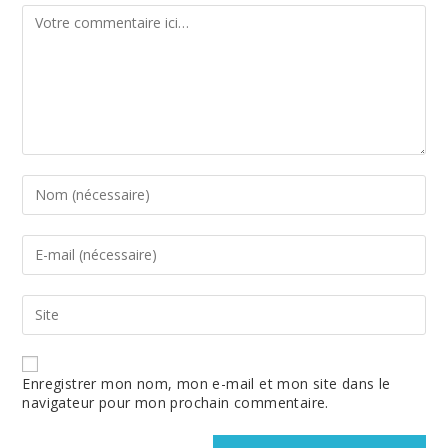
Comment
Enter
your
name
or
Enter
username
your
to
email
comment
address
Enter
to
your
comment
website
URL
(optional)
Enregistrer mon nom, mon e-mail et mon site dans le
navigateur pour mon prochain commentaire.