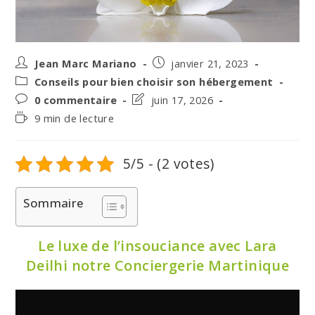
Auteur/autrice
Post
Jean Marc Mariano
janvier 21, 2023
de
published:
Post
Conseils pour bien choisir son hébergement
la
category:
Post
Post
0 commentaire
juin 17, 2026
publication :
comments:
last
Temps
9 min de lecture
modified:
de
lecture :
5/5 - (2 votes)
Sommaire
Le luxe de l’insouciance avec Lara
Deilhi
notre Conciergerie Martinique