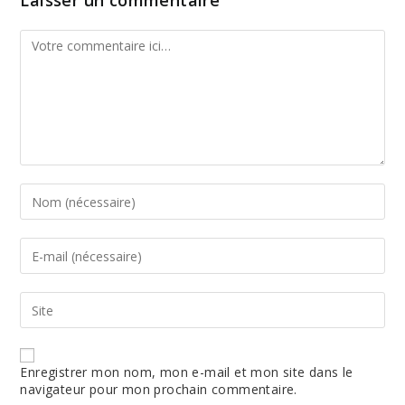
Laisser un commentaire
Comment
Enter
your
name
or
Enter
username
your
to
email
comment
address
Enter
to
your
comment
website
URL
(optional)
Enregistrer mon nom, mon e-mail et mon site dans le
navigateur pour mon prochain commentaire.