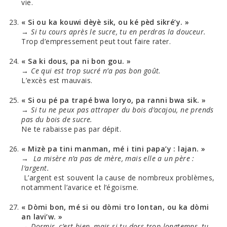
vie.
« Si ou ka kouwi dèyè sik, ou ké pèd sikré’y. »
→
Si tu cours après le sucre, tu en perdras la douceur.
Trop d’empressement peut tout faire rater.
« Sa ki dous, pa ni bon gou. »
→
Ce qui est trop sucré n’a pas bon goût.
L’excès est mauvais.
« Si ou pé pa trapé bwa loryo, pa ranni bwa sik. »
→
Si tu ne peux pas attraper du bois d’acajou, ne prends
pas du bois de sucre.
Ne te rabaisse pas par dépit.
« Mizè pa tini manman, mé i tini papa’y : lajan. »
→ La misère n’a pas de mère, mais elle a un père :
l’argent.
L’argent est souvent la cause de nombreux problèmes,
notamment l’avarice et l’égoïsme.
« Dòmi bon, mé si ou dòmi tro lontan, ou ka dòmi
an lavi’w. »
→ Dormir, c’est bien, mais si tu dors trop longtemps, tu