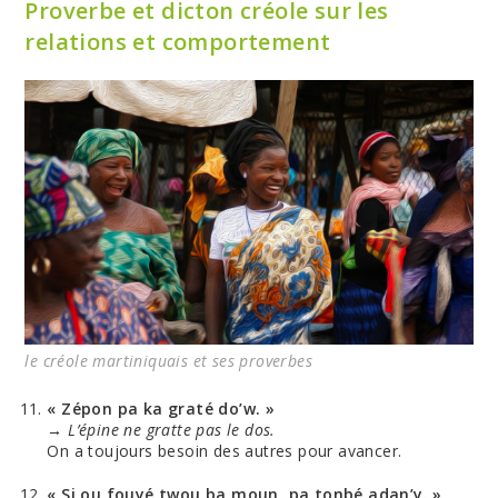
Proverbe et dicton créole sur les
relations et comportement
le créole martiniquais et ses proverbes
« Zépon pa ka graté do’w. »
→
L’épine ne gratte pas le dos.
On a toujours besoin des autres pour avancer.
« Si ou fouyé twou ba moun, pa tonbé adan’y. »