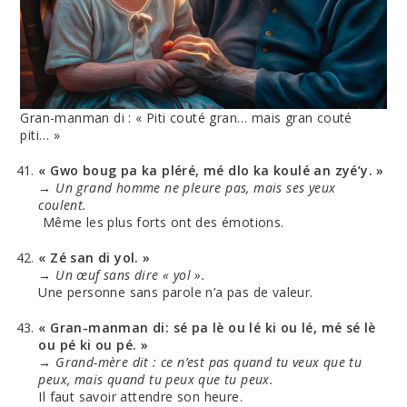
Gran-manman di : « Piti couté gran… mais gran couté
piti… »
« Gwo boug pa ka pléré, mé dlo ka koulé an zyé’y. »
→
Un grand homme ne pleure pas, mais ses yeux
coulent.
Même les plus forts ont des émotions.
« Zé san di yol. »
→
Un œuf sans dire « yol ».
Une personne sans parole n’a pas de valeur.
« Gran-manman di: sé pa lè ou lé ki ou lé, mé sé lè
ou pé ki ou pé. »
→
Grand-mère dit : ce n’est pas quand tu veux que tu
peux, mais quand tu peux que tu peux.
Il faut savoir attendre son heure.