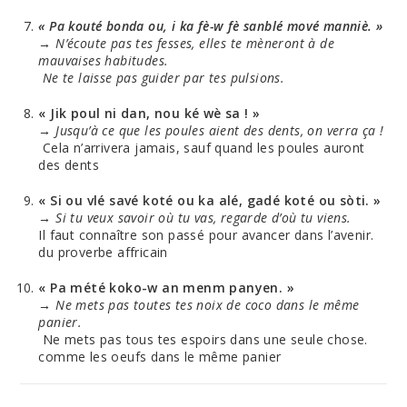
« Pa kouté bonda ou, i ka fè-w fè sanblé mové manniè. »
→ N’écoute pas tes fesses, elles te mèneront à de
mauvaises habitudes.
Ne te laisse pas guider par tes pulsions.
« Jik poul ni dan, nou ké wè sa ! »
→
Jusqu’à ce que les poules aient des dents, on verra ça !
Cela n’arrivera jamais, sauf quand les poules auront
des dents
« Si ou vlé savé koté ou ka alé, gadé koté ou sòti. »
→
Si tu veux savoir où tu vas, regarde d’où tu viens.
Il faut connaître son passé pour avancer dans l’avenir.
du proverbe affricain
« Pa mété koko-w an menm panyen. »
→
Ne mets pas toutes tes noix de coco dans le même
panier.
Ne mets pas tous tes espoirs dans une seule chose.
comme les oeufs dans le même panier