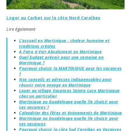
Loger au Carbet sur la côte Nord Caraïbes
Lire également
L’accueil en Martinique : chaleur humaine et
traditions créoles
A Faire à Voir Absolument en Martinique
Quel budget prévoir pour une semaine en
Martinique ?
Pourquoi choisir la MARTINIQUE pour les vacances
?
Nos conseils et adresses indispensables pour
réussir votre voyage en Martinique
Louer au village Vacances Sainte-Luce Martinique
chez un particulier
Martinique ou Guadeloupe quelle île choisir pour
ses vacances ?
Calendrier des fêtes et évènements de Martinique
Martinique ou Guadeloupe quelle île choisir pour
ses vacances
Pourquoi choisir la côte Sud Caraibes en Vacances