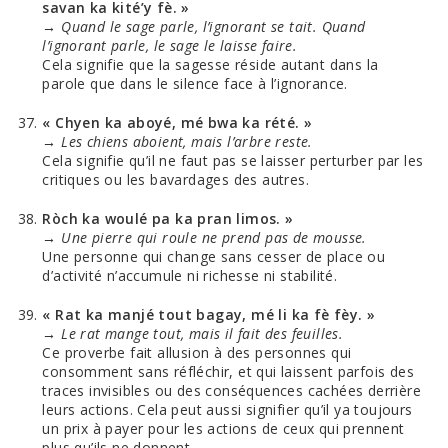
savan ka kité’y fè. »
→
Quand le sage parle, l’ignorant se tait. Quand
l’ignorant parle, le sage le laisse faire.
Cela signifie que la sagesse réside autant dans la
parole que dans le silence face à l’ignorance.
« Chyen ka aboyé, mé bwa ka rété. »
→
Les chiens aboient, mais l’arbre reste.
Cela signifie qu’il ne faut pas se laisser perturber par les
critiques ou les bavardages des autres.
Ròch ka woulé pa ka pran limos. »
→
Une pierre qui roule ne prend pas de mousse.
Une personne qui change sans cesser de place ou
d’activité n’accumule ni richesse ni stabilité.
« Rat ka manjé tout bagay, mé li ka fè fèy. »
→
Le rat mange tout, mais il fait des feuilles.
Ce proverbe fait allusion à des personnes qui
consomment sans réfléchir, et qui laissent parfois des
traces invisibles ou des conséquences cachées derrière
leurs actions. Cela peut aussi signifier qu’il ya toujours
un prix à payer pour les actions de ceux qui prennent
plus qu’ils ne donnent.