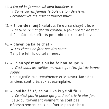
« Ou pé ké janmen wè bwa bonda’w. »
→
Tu ne verras jamais le bois de ton derrière.
Certaines vérités restent inaccessibles.
« Si ou vlé manjé kalalou, fo ou sa chayé dlo. »
→
Si tu veux manger du kalalou, il faut porter de l’eau.
Il faut faire des efforts pour obtenir ce que l’on veut.
« Chyen pa ka fè chat »
→
Les chiens ne font pas des chats
Tel père tel fils ou telle mère..
« Sé an vyé mamit ou ka fè bon soupe. »
→
C’est dans les vieilles marmite que l’on fait de bonne
soupe
Cela signifie que l’expérience et le savoir-faire des
anciens sont précieux et exemplaire.
« Poul ka fè zé, sé pa li ka kriyé pli fò. »
→
Ce n’est pas la poule qui pond qui crie le plus fort.
Ceux qui travaillent vraiment ne sont pas
nécessairement ceux qui font le plus de bruit.