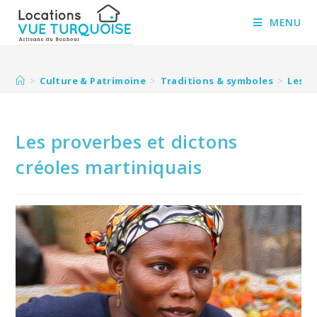
Skip
to
MENU
content
>
Culture & Patrimoine
>
Traditions & symboles
>
Les p
Les proverbes et dictons
créoles martiniquais