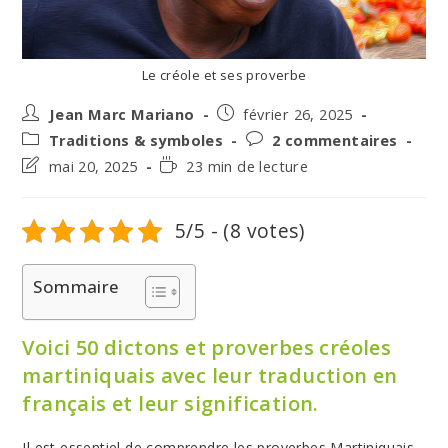
Le créole et ses proverbe
Auteur/autrice
Post
Jean Marc Mariano
février 26, 2025
de
published:
Post
Post
Traditions & symboles
2 commentaires
la
category:
comments:
Post
Temps
mai 20, 2025
23 min de lecture
publication :
last
de
modified:
lecture :
5/5 - (8 votes)
Sommaire
Voici 50 dictons et proverbes créoles
martiniquais avec leur traduction en
français et leur signification.
Il est essentiel de comprendre les proverbes Martiniquais