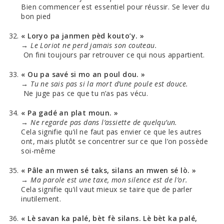
Bien commencer est essentiel pour réussir. Se lever du
bon pied
« Loryo pa janmen pèd kouto’y. »
→
Le Loriot ne perd jamais son couteau.
On fini toujours par retrouver ce qui nous appartient.
« Ou pa savé si mo an poul dou. »
→
Tu ne sais pas si la mort d’une poule est douce.
Ne juge pas ce que tu n’as pas vécu.
« Pa gadé an plat moun. »
→
Ne regarde pas dans l’assiette de quelqu’un.
Cela signifie qu’il ne faut pas envier ce que les autres
ont, mais plutôt se concentrer sur ce que l’on possède
soi-même
« Pâle an mwen sé taks, silans an mwen sé lò. »
→
Ma parole est une taxe, mon silence est de l’or.
Cela signifie qu’il vaut mieux se taire que de parler
inutilement.
« Lè savan ka palé, bèt fè silans. Lè bèt ka palé,